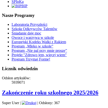
SPInKa
BIP
Nasze Programy
Laboratoria Przyszłości
Szkoła Odkrywców Talentów
Śniadanie daje moc
Owoce i warzywa w szkole
Europejski Kodeks Walki z Rakiem
Program „Mleko w szkole”
Program „Nie pal przy mnie proszę”
Projekt "Zdrowo jem, więcej wiem"
Program Trzymaj Formę!
Licznik odwiedzin
Odsłon artykułów:
5939071
Zakończenie roku szkolnego 2025/2026
Super User
|
|
Odsłony: 367