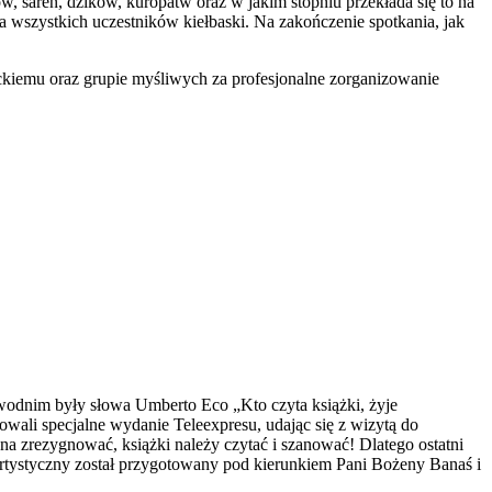
w, saren, dzików, kuropatw oraz w jakim stopniu przekłada się to na
wszystkich uczestników kiełbaski. Na zakończenie spotkania, jak
kiemu oraz grupie myśliwych za profesjonalne zorganizowanie
ewodnim były słowa Umberto Eco „Kto czyta książki, żyje
owali specjalne wydanie Teleexpresu, udając się z wizytą do
można zrezygnować, książki należy czytać i szanować! Dlatego ostatni
 artystyczny został przygotowany pod kierunkiem Pani Bożeny Banaś i