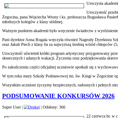
Uroczysta akademi
Uroczystość przeb
Żegocina, pana Wojciecha Wrony i ks. proboszcza Bogusława Pasierb
młodszych kolegów z klasy siódmej.
Ważnym punktem akademii było wręczenie świadectw z wyróżnieniem 
Pani dyrektor Anna Rogala wręczyła również Nagrody Dyrektora Szkoł
oraz Jakub Piech z klasy 6a za najwyższą średnią wśród chłopców (5,
Uroczystość uświetnił krótki program artystyczny przygotowany prz
słonecznych i udanych wakacji. Życzenia oraz podziękowania skie
Po zakończeniu części oficjalnej uczniowie spotkali się z wychowaw
W tym roku mury Szkoły Podstawowej im. św. Kingi w Żegocinie 
Wszystkim uczniom życzymy bezpiecznych, radosnych i pełnych ni
PODSUMOWANIE KONKURSÓW 2026
Super User
|
|
Odsłony: 366
22 czerwca br. w c