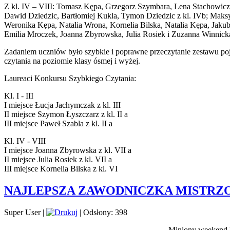
Z kl. IV – VIII: Tomasz Kępa, Grzegorz Szymbara, Lena Stachowicz,
Dawid Dziedzic, Bartłomiej Kukla, Tymon Dziedzic z kl. IVb; Maksym
Weronika Kępa, Natalia Wrona, Kornelia Bilska, Natalia Kępa, Jakub
Emilia Mroczek, Joanna Zbyrowska, Julia Rosiek i Zuzanna Winnic
Zadaniem uczniów było szybkie i poprawne przeczytanie zestawu poje
czytania na poziomie klasy ósmej i wyżej.
Laureaci Konkursu Szybkiego Czytania:
Kl. I - III
I miejsce Łucja Jachymczak z kl. III
II miejsce Szymon Łyszczarz z kl. II a
III miejsce Paweł Szabla z kl. II a
Kl. IV - VIII
I miejsce Joanna Zbyrowska z kl. VII a
II miejsce Julia Rosiek z kl. VII a
III miejsce Kornelia Bilska z kl. VI
NAJLEPSZA ZAWODNICZKA MISTRZO
Super User
|
|
Odsłony: 398
Miniony weekend b