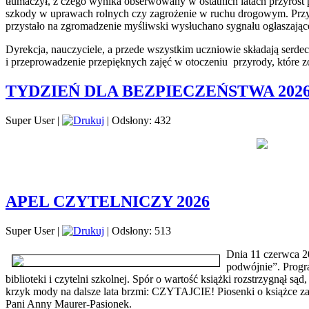
tłumaczył, z czego wynika obserwowany w ostatnich latach przyrost p
szkody w uprawach rolnych czy zagrożenie w ruchu drogowym. Przygo
przystało na zgromadzenie myśliwski wysłuchano sygnału ogłaszając
Dyrekcja, nauczyciele, a przede wszystkim uczniowie składają ser
i przeprowadzenie przepięknych zajęć w otoczeniu przyrody, które zo
TYDZIEŃ DLA BEZPIECZEŃSTWA 202
Super User
|
|
Odsłony: 432
APEL CZYTELNICZY 2026
Super User
|
|
Odsłony: 513
Dnia 11 czerwca 20
podwójnie”. Progra
biblioteki i czytelni szkolnej. Spór o wartość książki rozstrzygnął są
krzyk mody na dalsze lata brzmi: CZYTAJCIE! Piosenki o książce zaśp
Pani Anny Maurer-Pasionek.