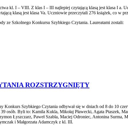
wa kl. I – VIII. Z klas I – III najlepiej czytającą klasą jest klasa I a.
tającą klasą jest klasa Va. Uczniowie przeczytali 276 książek, co w pr
ody ze Szkolnego Konkursu Szybkiego Czytania. Laureatami zostali:
YTANIA ROZSTRZYGNIĘTY
 Konkurs Szybkiego Czytania odbywał się w dniach od 8 do 10 czerwca 
I 39 osób. Byli to: Kamila Kukla, Mikołaj Pławecki, Agata Ptaszek, M
Szymon Łyszczarz, Paweł Szabla, Maciej Odroniec, Antonina Surma, Mik
chymczak
i Małgorzata Adamczyk z kl. III.