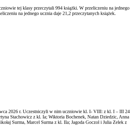
 Uczniowie tej klasy przeczytali 994 książki. W przeliczeniu na jednego
zeliczeniu na jednego ucznia daje 21,2 przeczytanych książek.
2026 r. Uczestniczyli w nim uczniowie kl. I- VIII: z kl. I – III 24
artyna Stachowicz z kl. Ia; Wiktoria Bochenek, Natan Dziedzic, Anna
ołaj Surma, Marcel Surma z kl. IIa; Jagoda Goczol i Julia Zelek z