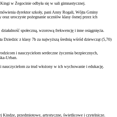
ingi w Żegocinie odbyła się w sali gimnastycznej.
zemówienia dyrektor szkoły, pani Anny Rogali, Wójta Gminy
 oraz uroczyste pożegnanie uczniów klasy ósmej przez ich
iałalność społeczną, wzorową frekwencję i inne osiągnięcia.
a Dziedzic z klasy 7b za najwyższą średnią wśród dziewcząt (5,70)
 rodzicom i nauczycielom serdeczne życzenia bezpiecznych,
ska-Urban.
li nauczycielom za trud włożony w ich wychowanie i edukację.
Kindze, przedmiotowe, artystyczne, świetlicowe i czytelnicze.