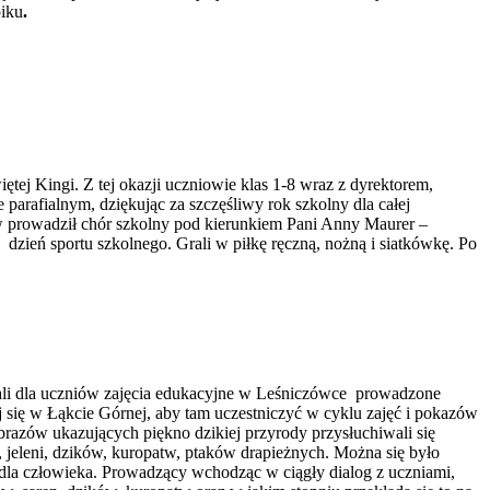
iku
.
ętej Kingi. Z tej okazji uczniowie klas 1-8 wraz z dyrektorem,
parafialnym, dziękując za szczęśliwy rok szkolny dla całej
ew prowadził chór szkolny pod kierunkiem Pani Anny Maurer –
dzień sportu szkolnego. Grali w piłkę ręczną, nożną i siatkówkę. Po
wali dla uczniów zajęcia edukacyjne w Leśniczówce prowadzone
j się w Łąkcie Górnej, aby tam uczestniczyć w cyklu zajęć i pokazów
razów ukazujących piękno dzikiej przyrody przysłuchiwali się
n, jeleni, dzików, kuropatw, ptaków drapieżnych. Można się było
 dla człowieka. Prowadzący wchodząc w ciągły dialog z uczniami,