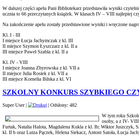
W dalszej części apelu Pani Bibliotekarz przedstawiła wyniki czytelnict
ucznia to 66 przeczytanych książek. W klasach IV – VIII najlepiej czy
Na zakończenie apelu zostały przedstawione wyniki i wręczone nagr
Kl. I - III
I miejsce Łucja Jachymczak z kl. III
II miejsce Szymon Łyszczarz z kl. II a
III miejsce Paweł Szabla z kl. II a
Kl. IV - VIII
I miejsce Joanna Zbyrowska z kl. VII a
II miejsce Julia Rosiek z kl. VII a
III miejsce Kornelia Bilska z kl. VI
SZKOLNY KONKURS SZYBKIEGO CZ
Super User
|
|
Odsłony: 482
W tym roku Szkolny
osoby, a z IV- VII
Furtak, Natalia Halota, Magdalena Kukla z kl. Ib; Wiktor Juszczyk, 
kl. II b oraz Luiza Pączek, Helena Siekacz, Antoni Satoła, Łucja Ja