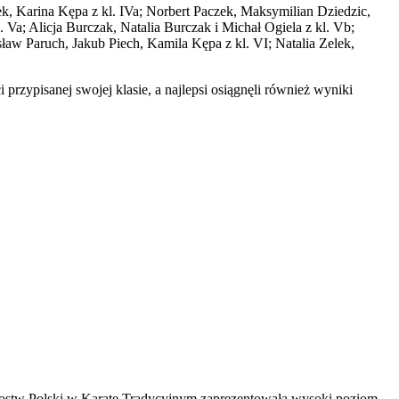
, Karina Kępa z kl. IVa; Norbert Paczek, Maksymilian Dziedzic,
. Va; Alicja Burczak, Natalia Burczak
i Michał Ogiela z kl. Vb;
ław Paruch, Jakub Piech, Kamila Kępa z kl. VI; Natalia Zelek,
zypisanej swojej klasie, a najlepsi osiągnęli również wyniki
zostw Polski w Karate Tradycyjnym zaprezentowała wysoki poziom