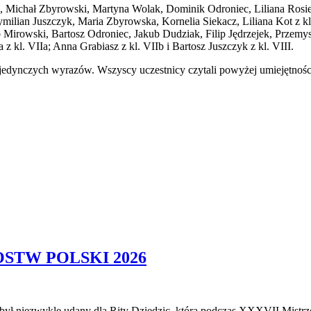
 Michał Zbyrowski, Martyna Wolak, Dominik Odroniec, Liliana Rosiek
ilian Juszczyk, Maria Zbyrowska, Kornelia Siekacz, Liliana Kot z kl
 Mirowski, Bartosz Odroniec, Jakub Dudziak, Filip Jędrzejek, Przemys
ka
z kl. VIIa; Anna Grabiasz z kl. VIIb i Bartosz Juszczyk z kl. VIII.
dynczych wyrazów. Wszyscy uczestnicy czytali powyżej umiejętności pr
STW POLSKI 2026
ył niezwykle udany dla Rity Dziedzic, która podczas XXXVII Mistr