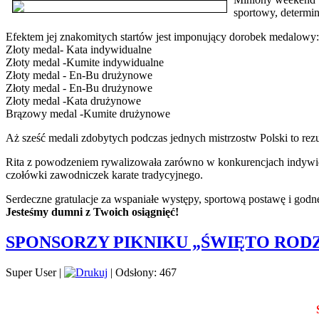
sportowy, determin
Efektem jej znakomitych startów jest imponujący dorobek medalowy:
Złoty medal- Kata indywidualne
Złoty medal -Kumite indywidualne
Złoty medal - En-Bu drużynowe
Złoty medal - En-Bu drużynowe
Złoty medal -Kata drużynowe
Brązowy medal -Kumite drużynowe
Aż sześć medali zdobytych podczas jednych mistrzostw Polski to rez
Rita z powodzeniem rywalizowała zarówno w konkurencjach indywidu
czołówki zawodniczek karate tradycyjnego.
Serdeczne gratulacje za wspaniałe występy, sportową postawę i godn
Jesteśmy dumni z Twoich osiągnięć!
SPONSORZY PIKNIKU „ŚWIĘTO RODZ
Super User
|
|
Odsłony: 467