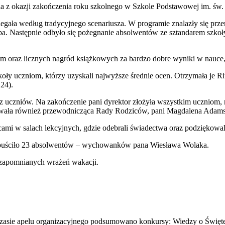
a z okazji zakończenia roku szkolnego w Szkole Podstawowej im. św. K
iegała według tradycyjnego scenariusza. W programie znalazły się pr
a. Następnie odbyło się pożegnanie absolwentów ze sztandarem szkoły
oraz licznych nagród książkowych za bardzo dobre wyniki w nauce, dz
y uczniom, którzy uzyskali najwyższe średnie ocen. Otrzymała je Rit
24).
ez uczniów. Na zakończenie pani dyrektor złożyła wszystkim uczniom,
rowała również przewodnicząca Rady Rodziców, pani Magdalena Adam
cami w salach lekcyjnych, gdzie odebrali świadectwa oraz podziękowa
opuściło 23 absolwentów – wychowanków pana Wiesława Wolaka.
ezapomnianych wrażeń wakacji.
zasie apelu organizacyjnego podsumowano konkursy: Wiedzy o Świętej 