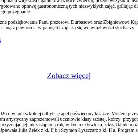
opulacji większości gatunków dzikich zwierząt, przede wszystkim lisó
towano oprawę gastronomiczną tych niezwykłych zajęć, grillując dla 
ego pożegnanie.
deczne podziękowanie Panu prezesowi Durbasowi oraz Zbigniewowi Kąc
staną z pewnością w pamięci i zapiszą się we wrażliwości słuchaczy.
6
Zobacz więcej
26 r. w auli szkolnej odbył się apel poświęcony książce. Mottem prz
m artystyczny zaprezentowali uczniowie klasy szóstej, którzy przygot
d, przyznając jej: niezastąpioną rolę w życiu człowieka, z książki nie 
iewała Julia Zelek z kl. II b i Szymon Łyszczarz z kl. II a. Program