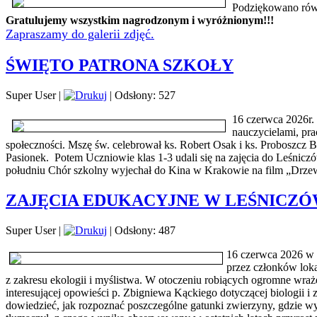
Podziękowano rów
Gratulujemy wszystkim nagrodzonym i wyróżnionym!!!
Zapraszamy do galerii zdjęć.
ŚWIĘTO PATRONA SZKOŁY
Super User
|
|
Odsłony: 527
16 czerwca 2026r. 
nauczycielami, pra
społeczności. Mszę św. celebrował ks. Robert Osak i ks. Proboszcz 
Pasionek. Potem Uczniowie klas 1-3 udali się na zajęcia do Leśniczó
południu Chór szkolny wyjechał do Kina w Krakowie na film „Drzewo
ZAJĘCIA EDUKACYJNE W LEŚNICZ
Super User
|
|
Odsłony: 487
16 czerwca 2026 w 
przez członków loka
z zakresu ekologii i myślistwa. W otoczeniu robiących ogromne wraż
interesującej opowieści p. Zbigniewa Kąckiego dotyczącej biologii i
dowiedzieć, jak rozpoznać poszczególne gatunki zwierzyny, gdzie w