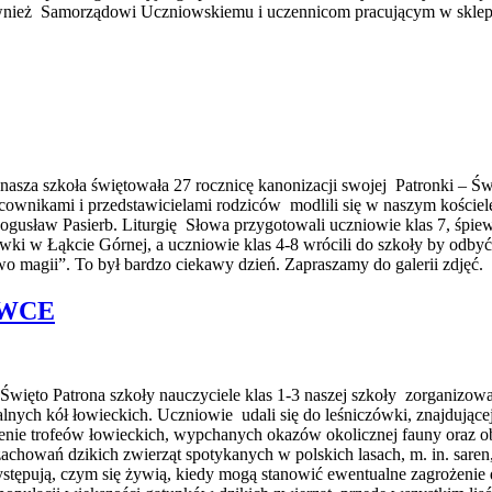
nież Samorządowi Uczniowskiemu i uczennicom pracującym w sklep
nasza szkoła świętowała 27 rocznicę kanonizacji swojej Patronki – Świ
cownikami i przedstawicielami rodziców modlili się w naszym kościele 
Bogusław Pasierb. Liturgię Słowa przygotowali uczniowie klas 7, śpi
wki w Łąkcie Górnej, a uczniowie klas 4-8 wrócili do szkoły by odbyć 
 magii”. To był bardzo ciekawy dzień. Zapraszamy do galerii zdjęć.
ÓWCE
Święto Patrona szkoły nauczyciele klas 1-3 naszej szkoły zorganizo
lnych kół łowieckich. Uczniowie udali się do leśniczówki, znajdujące
enie trofeów łowieckich, wypchanych okazów okolicznej fauny oraz ob
 zachowań dzikich zwierząt spotykanych w polskich lasach, m. in. sare
ystępują, czym się żywią, kiedy mogą stanowić ewentualne zagrożenie