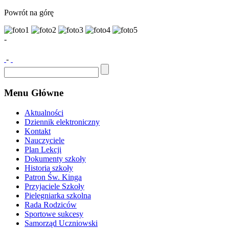
Powrót na górę
-
-
Menu Główne
Aktualności
Dziennik elektroniczny
Kontakt
Nauczyciele
Plan Lekcji
Dokumenty szkoły
Historia szkoły
Patron Św. Kinga
Przyjaciele Szkoły
Pielęgniarka szkolna
Rada Rodziców
Sportowe sukcesy
Samorząd Uczniowski