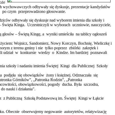
oże
ach wychowawczych odbywały się dyskusje, prezentacje kandydatów
w, po czym przeprowadzono głosowanie.
ziców odbywały się dyskusje nad wyborem imienia dla szkoły i
 – Święta Kinga. Uczestniczyli w wyborach uczniowie, nauczyciele,
ą głosów – Świętą Kingę, a wyniki umieściła na tablicy ogłoszeń
j życiem: Wojnicz, Sandomierz, Nowy Korczyn, Bochnię, Wieliczkę i
orym z terenu gminy i nie tylko poprzez zbiórki zakrętek i
rali udział w konkursie wiedzy o Kindze. Im bardziej poznawali
a szkoły i nadaniu imienia Świętej Kingi dla Publicznej Szkoły
na podjęła się obowiązków żony i księżnej. Odznaczała się
atronka Górników”, „Patronka Rodzin”, „Patronka
pracowitości, obowiązkowości, pogody ducha. Była szczodra,
o nauki i działania".
az z Publiczną Szkołą Podstawową im. Świętej Kingi w Łąkcie
wieku. Obecnie obserwujemy negowanie autorytetów, relatywizację