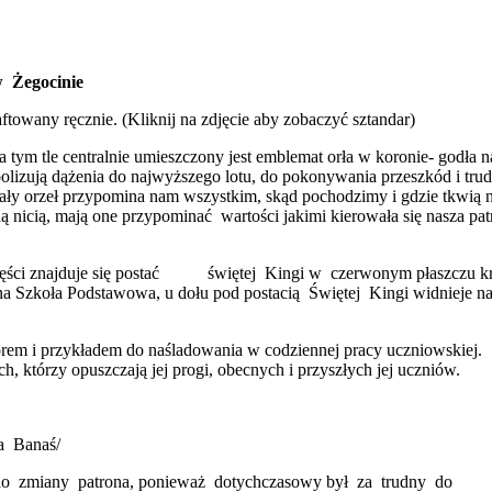
w Żegocinie
ftowany ręcznie. (Kliknij na zdjęcie aby zobaczyć sztandar)
ym tle centralnie umieszczony jest emblemat orła w koronie- godła 
olizują dążenia do najwyższego lotu, do pokonywania przeszkód i trudn
Biały orzeł przypomina nam wszystkim, skąd pochodzimy i gdzie tkwią n
 nicią, mają one przypominać wartości jakimi kierowała się nasza pa
 części znajduje się postać świętej Kingi w czerwonym płaszczu 
zna Szkoła Podstawowa, u dołu pod postacią Świętej Kingi widnieje na
rem i przykładem do naśladowania w codziennej pracy uczniowskiej.
ych, którzy opuszczają jej progi, obecnych i przyszłych jej uczniów.
a Banaś/
 do zmiany patrona, ponieważ dotychczasowy był za trudny do