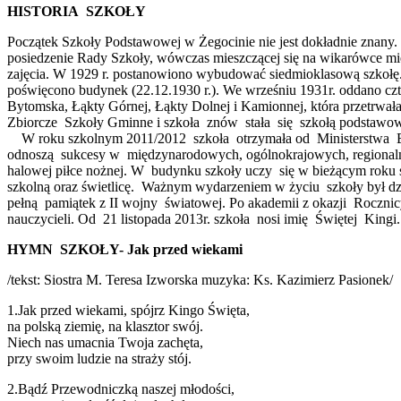
HISTORIA SZKOŁY
Początek Szkoły Podstawowej w Żegocinie nie jest dokładnie znany. 
posiedzenie Rady Szkoły, wówczas mieszczącej się na wikarówce mie
zajęcia. W 1929 r. postanowiono wybudować siedmioklasową szkołę.
poświęcono budynek (22.12.1930 r.). We wrześniu 1931r. oddano czte
Bytomska, Łąkty Górnej, Łąkty Dolnej i Kamionnej, która przetrwała 
Zbiorcze Szkoły Gminne i szkoła znów stała się szkołą podstawo
W roku szkolnym 2011/2012 szkoła otrzymała od Ministerstwa E
odnoszą sukcesy w międzynarodowych, ogólnokrajowych, regionaln
halowej piłce nożnej. W budynku szkoły uczy się w bieżącym roku
szkolną oraz świetlicę. Ważnym wydarzeniem w życiu szkoły był d
pełną pamiątek z II wojny światowej. Po akademii z okazji Roczni
nauczycieli. Od 21 listopada 2013r. szkoła nosi imię Świętej Kin
HYMN SZKOŁY- Jak przed wiekami
/tekst: Siostra M. Teresa Izworska
muzyka: Ks. Kazimierz Pasionek/
1.Jak przed wiekami, spójrz Kingo Święta,
na polską ziemię, na klasztor swój.
Niech nas umacnia Twoja zachęta,
przy swoim ludzie na straży stój.
2.Bądź Przewodniczką naszej młodości,