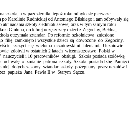
a szkoła, a w październiku tegoż roku odbyło się pierwsze
 po Karolinie Rudnickiej od Antoniego Bilskiego i tam odbywały się
o akt nadania szkoły siedmioklasowej oraz w tym samym roku
oła Gminna, do której uczęszczały dzieci z Żegociny, Bełdna,
szkoła otrzymała sztandar. Po reformie szkolnictwa zniesiono
 filię zamknięto i wszystkie dzieci są dowożone do Żegociny.
ście szczyci się wieloma uczniowskimi talentami. Uczniowie
ie zdobyli w ostatnich 2 latach wicemistrzostwo Polski w
nauczycieli i 10 pracowników obsługi. Szkoła posiada stołówkę
ła uchwałę o zmianie patrona szkoły. Szkoła posiada Izbę Pamięci
 do niej dotychczasowy sztandar szkoły pożegnany przez uczniów i
przez papieża Jana Pawła II w Starym Sączu.