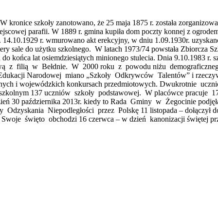
W kronice szkoły zanotowano, że 25 maja 1875 r. została zorganizowan
jscowej parafii. W 1889 r. gmina kupiła dom poczty konnej z ogrodem
 14.10.1929 r. wmurowano akt erekcyjny, w dniu 1.09.1930r. uzyskan
ry sale do użytku szkolnego. W latach 1973/74 powstała Zbiorcza Szk
do końca lat osiemdziesiątych minionego stulecia. Dnia 9.10.1983 r. 
wą z filią w Bełdnie. W 2000 roku z powodu niżu demograficznego
dukacji Narodowej miano „Szkoły Odkrywców Talentów” i rzeczywi
ych i wojewódzkich konkursach przedmiotowych. Dwukrotnie uczniow
 szkolnym 137 uczniów szkoły podstawowej. W placówce pracuje 17 
zień 30 października 2013r. kiedy to Rada Gminy w Żegocinie podję
cy Odzyskania Niepodległości przez Polskę 11 listopada – dołączył
gi. Swoje święto obchodzi 16 czerwca – w dzień kanonizacji świętej 