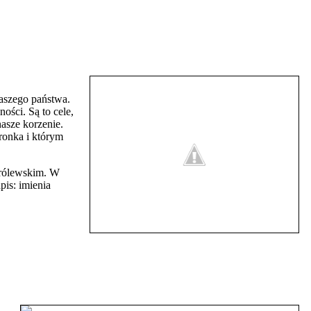
naszego państwa.
ości. Są to cele,
asze korzenie.
tronka i którym
królewskim. W
pis: imienia