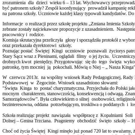
zrozumienia dla dzieci wieku 6 – 13 lat. Wychowawcy przeprowadz
być patronem szkoły? Zespół koordynujący prowadził kampanię rek
na patrona szkoły. Uczniowie każdej klasy typowali kandydatów.
Informacje o realizacji przez szkołę projektu „Zmiana Imienia Sz
zebrane zostały najciekawsze propozycje z uzasadnieniem. Następni
pracownicy i rodzice.
Komisja skrutacyjna przeliczyła głosy i sporządziła protokół z wyb
oraz przekazała dyrektorowi szkoły.
Poznając postać Świętej Kingi uczniowie poznawali życiorys patron
Stary Sącz wraz z Pieninami, oglądali filmy o jej życiu. Uczestni
drobnych kwot pieniędzy. Przygotowując się do tego święta wykona
patronkę, tym mocniej ją pokochali. Mówią o Niej – „ Nasza Kinga”
W czerwcu 2013r. na wspólny wniosek Rady Pedagogicznej, Rady Ro
Podstawowej w Żegocinie. Wniosek uzasadniono słowami:
"Święta Kinga to postać charyzmatyczna. Przyjechała do Polski jak
mocnym charakterem, stanowczością, konsekwencją i odwagą. Znane
Samorządowców”. Była człowiekiem o silnej osobowości, religijnośc
bezinteresowna, oddana potrzebującym, troskliwa o poddanych i lo
Szkoła realizując projekt nawiązała współpracę z Kopalniami Sol
Dolnej – Gmina Trzciana. Pragniemy obchodzić święto szkoły – 16 c
Choć od życia Świętej Kingi minęło już ponad 720 lat to uważamy, 