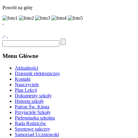
Powrót na górę
-
-
Menu Główne
Aktualności
Dziennik elektroniczny
Kontakt
Nauczyciele
Plan Lekcji
Dokumenty szkoły
Historia szkoły
Patron Św. Kinga
Przyjaciele Szkoły
Pielęgniarka szkolna
Rada Rodziców
Sportowe sukcesy
Samorząd Uczniowski