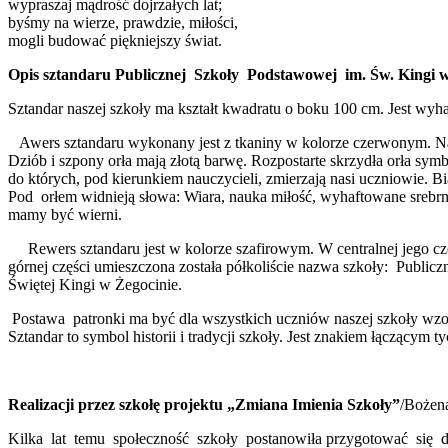
wypraszaj mądrość dojrzałych lat;
byśmy na wierze, prawdzie, miłości,
mogli budować piękniejszy świat.
Opis sztandaru Publicznej Szkoły Podstawowej im. Św. Kingi 
Sztandar naszej szkoły ma kształt kwadratu o boku 100 cm. Jest wyha
Awers sztandaru wykonany jest z tkaniny w kolorze czerwonym. Na t
Dziób i szpony orła mają złotą barwę. Rozpostarte skrzydła orła symb
do których, pod kierunkiem nauczycieli, zmierzają nasi uczniowie. 
Pod orłem widnieją słowa: Wiara, nauka miłość, wyhaftowane srebrną
mamy być wierni.
Rewers sztandaru jest w kolorze szafirowym. W centralnej jego
górnej części umieszczona została półkoliście nazwa szkoły: Public
Świętej Kingi w Żegocinie.
Postawa patronki ma być dla wszystkich uczniów naszej szkoły wzo
Sztandar to symbol historii i tradycji szkoły. Jest znakiem łączącym t
Realizacji przez szkołę projektu „Zmiana Imienia Szkoły”
/Bożen
Kilka lat temu społeczność szkoły postanowiła przygotować się