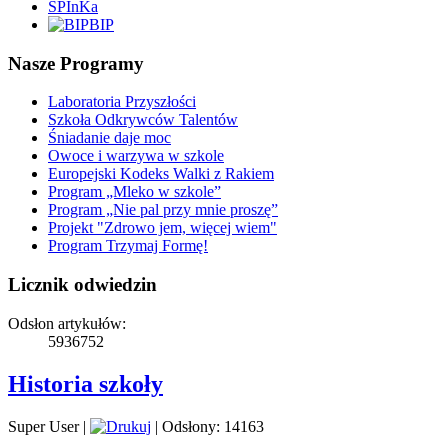
SPInKa
BIP
Nasze Programy
Laboratoria Przyszłości
Szkoła Odkrywców Talentów
Śniadanie daje moc
Owoce i warzywa w szkole
Europejski Kodeks Walki z Rakiem
Program „Mleko w szkole”
Program „Nie pal przy mnie proszę”
Projekt "Zdrowo jem, więcej wiem"
Program Trzymaj Formę!
Licznik odwiedzin
Odsłon artykułów:
5936752
Historia szkoły
Super User
|
|
Odsłony: 14163