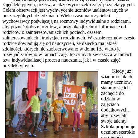
zajęć lekcyjnych, przerw, a także wycieczek i zajęć pozalekcyjnych.
Celem obserwacji jest wychwycenie uczniów utalentowanych w
poszczególnych dziedzinach. Wiele czasu nauczyciele i
wychowawcy poświęcają na rozmowy indywidualne z rodzicami,
aby poznać dobrze uczniów, a przy okazji zebrać informacje od
rodziców o zainteresowaniach ich pociech, czasem
zainteresowaniach i tradycjach rodzinnych. W czasie rozmów często
rodzice dowiadują się od nauczycieli, że dziecko ma jakieś
zdolności, których nie zaobserwowano w domu i że warto je
rozwijać zarówno w ramach zajęć lekcyjnych zwłaszcza w ramach
tzw. indywidualizacji procesu nauczania, jak i w czasie zajęć
pozalekcyjnych.
Kiedy już
wiadomo jakich
mamy uczniów,
staramy się ich
zachęcić do
udziału w
zajęciach
dodatkowych,
aby rozwijali
swoje talenty.
Szkoła proponuje
uczniom szerokie
możliwości