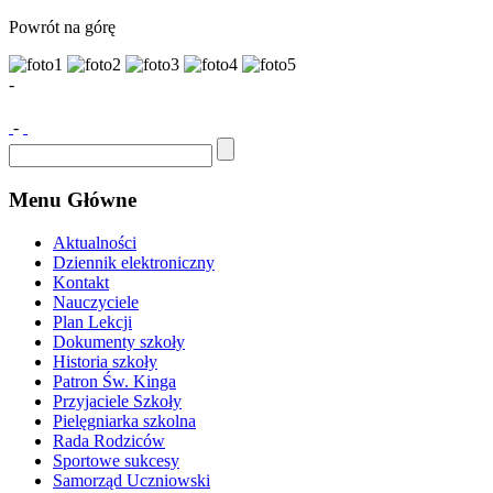
Powrót na górę
-
-
Menu Główne
Aktualności
Dziennik elektroniczny
Kontakt
Nauczyciele
Plan Lekcji
Dokumenty szkoły
Historia szkoły
Patron Św. Kinga
Przyjaciele Szkoły
Pielęgniarka szkolna
Rada Rodziców
Sportowe sukcesy
Samorząd Uczniowski