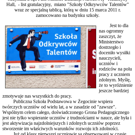
Hall, - list gratulacyjny, miano "Szkoły Odkrywców Talentów"
wraz ze specjalną tablicą, którą w dniu 15 marca 2011 r.
zamocowano na budynku szkoły.
Jest to dla
nas ogromny
zaszczyt, że
Ministerstwo
dostrzegło i
doceniło wysiłki
nauczycieli,
uczniów i
rodziców na polu
pracy z uczniem
zdolnym. Myślę,
że to wyróżnienie
jeszcze bardziej
zmotywuje nas wszystkich do pracy.
Publiczna Szkoła Podstawowa w Żegocinie wspiera
twórczych uczniów od wielu lat, a w zasadzie od "zawsze".
Wspólnym celem całego, doświadczonego Grona Pedagogicznego
jest nie tylko wspieranie uczniów z trudnościami w nauce, ale była i
jest aktywizacja najzdolniejszych i zdolnych uczniów poprzez
stworzenie im właściwych warunków rozwoju ich zdolności.
Już od klasy pierwszej uczniowie są obserwowani w czasie