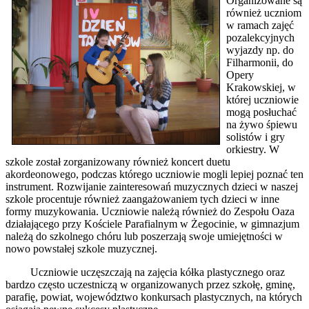
Organizowane są
również uczniom
w ramach zajęć
pozalekcyjnych
wyjazdy np. do
Filharmonii, do
Opery
Krakowskiej, w
której uczniowie
mogą posłuchać
na żywo śpiewu
solistów i gry
orkiestry. W
szkole został zorganizowany również koncert duetu
akordeonowego, podczas którego uczniowie mogli lepiej poznać ten
instrument. Rozwijanie zainteresowań muzycznych dzieci w naszej
szkole procentuje również zaangażowaniem tych dzieci w inne
formy muzykowania. Uczniowie należą również do Zespołu Oaza
działającego przy Kościele Parafialnym w Żegocinie, w gimnazjum
należą do szkolnego chóru lub poszerzają swoje umiejętności w
nowo powstałej szkole muzycznej.
Uczniowie uczęszczają na zajęcia kółka plastycznego oraz
bardzo często uczestniczą w organizowanych przez szkołę, gminę,
parafię, powiat, województwo konkursach plastycznych, na których