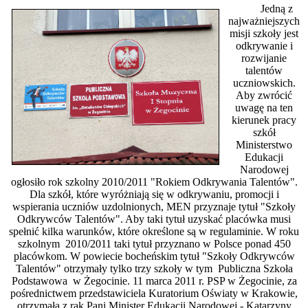
Jedną z
najważniejszych
misji szkoły jest
odkrywanie i
rozwijanie
talentów
uczniowskich.
Aby zwrócić
uwagę na ten
kierunek pracy
szkół
Ministerstwo
Edukacji
Narodowej
ogłosiło rok szkolny 2010/2011 "Rokiem Odkrywania Talentów".
Dla szkół, które wyróżniają się w odkrywaniu, promocji i
wspierania uczniów uzdolnionych, MEN przyznaje tytuł "Szkoły
Odkrywców Talentów". Aby taki tytuł uzyskać placówka musi
spełnić kilka warunków, które określone są w regulaminie. W roku
szkolnym 2010/2011 taki tytuł przyznano w Polsce ponad 450
placówkom. W powiecie bocheńskim tytuł "Szkoły Odkrywców
Talentów" otrzymały tylko trzy szkoły w tym Publiczna Szkoła
Podstawowa w Żegocinie. 11 marca 2011 r. PSP w Żegocinie, za
pośrednictwem przedstawiciela Kuratorium Oświaty w Krakowie,
otrzymała z rąk Pani Minister Edukacji Narodowej - Katarzyny