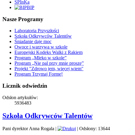
SPInKa
BIP
Nasze Programy
Laboratoria Przyszłości
Szkoła Odkrywców Talentów
Śniadanie daje moc
Owoce i warzywa w szkole
Europejski Kodeks Walki z Rakiem
Program „Mleko w szkole”
Program „Nie pal przy mnie proszę”
Projekt "Zdrowo jem, więcej wiem"
Program Trzymaj Formę!
Licznik odwiedzin
Odsłon artykułów:
5936483
Szkoła Odkrywców Talentów
Pani dyrektor Anna Rogala
|
|
Odsłony: 13644