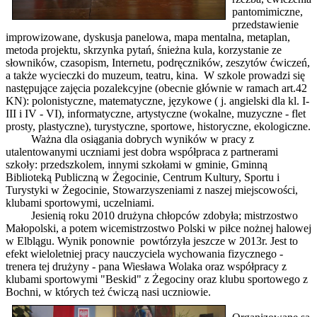
pantomimiczne,
przedstawienie
improwizowane, dyskusja panelowa, mapa mentalna, metaplan,
metoda projektu, skrzynka pytań, śnieżna kula, korzystanie ze
słowników, czasopism, Internetu, podręczników, zeszytów ćwiczeń,
a także wycieczki do muzeum, teatru, kina. W szkole prowadzi się
następujące zajęcia pozalekcyjne (obecnie głównie w ramach art.42
KN): polonistyczne, matematyczne, językowe ( j. angielski dla kl. I-
III i IV - VI), informatyczne, artystyczne (wokalne, muzyczne - flet
prosty, plastyczne), turystyczne, sportowe, historyczne, ekologiczne.
Ważna dla osiągania dobrych wyników w pracy z
utalentowanymi uczniami jest dobra współpraca z partnerami
szkoły: przedszkolem, innymi szkołami w gminie, Gminną
Biblioteką Publiczną w Żegocinie, Centrum Kultury, Sportu i
Turystyki w Żegocinie, Stowarzyszeniami z naszej miejscowości,
klubami sportowymi, uczelniami.
Jesienią roku 2010 drużyna chłopców zdobyła; mistrzostwo
Małopolski, a potem wicemistrzostwo Polski w piłce nożnej halowej
w Elblągu. Wynik ponownie powtórzyła jeszcze w 2013r. Jest to
efekt wieloletniej pracy nauczyciela wychowania fizycznego -
trenera tej drużyny - pana Wiesława Wolaka oraz współpracy z
klubami sportowymi "Beskid" z Żegociny oraz klubu sportowego z
Bochni, w których też ćwiczą nasi uczniowie.