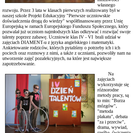
własnego
rozwoju. Przez 3 lata w klasach pierwszych realizowany był w
naszej szkole Projekt Edukacyjny "Pierwsze uczniowskie
doświadczenia drogą do wiedzy" współfinansowany przez Unię
Europejską w ramach Europejskiego Funduszu Społecznego, który
pozwalał już uczniom najmłodszych klas odkrywać i rozwijać swoje
talenty poprzez zabawę. Uczniowie klas IV - VI brali udział w
zajęciach DIAMENT-u z języka angielskiego i matematyki.
Ankietowanie rodziców, których pytaliśmy o potrzeby ich i ich
pociech oraz rozmowy z nimi, a także z uczniami, pozwoliły nam na
utworzenie zajęć pozalekcyjnych, na które jest największe
zapotrzebowanie.
Na
zajęciach
wykorzystuje się
różnorodne
metody pracy, są
to min: "Burza
mózgów",
"metoda
plakatu", debata
"za i przeciw",
drama, wywiad,
rzeźba, ćwiczenia